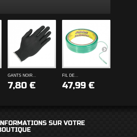
GANTS NOIR...
FIL DE...
CARBONE.
7,80 €
47,99 €
9,90
INFORMATIONS SUR VOTRE
BOUTIQUE