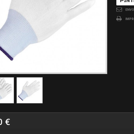
PINT
ENVO
IMPR
0 €