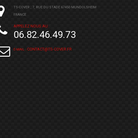
TS-COVER , 7, RUE DU STADE 67450 MUNDOLSHEIM
FRANCE
APPELEZ NOUS AU :
06.82.46.49.73
CONTACT@TS-COVER.FR
E-MAIL :