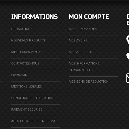
INFORMATIONS
MON COMPTE
PROMOTIONS
MES COMMANDES
NOUVEAUX PRODUITS
MES AVOIRS
MEILLEURES VENTES
MES ADRESSES
CONTACTEZ-NOUS
MES INFORMATIONS
PERSONNELLES
LIVRAISON
MES BONS DE RÉDUCTION
MENTIONS LÉGALES
CONDITIONS D'UTILISATION
PAIEMENT SÉCURISÉ
AUDI TT CABRIOLET NOIR MAT