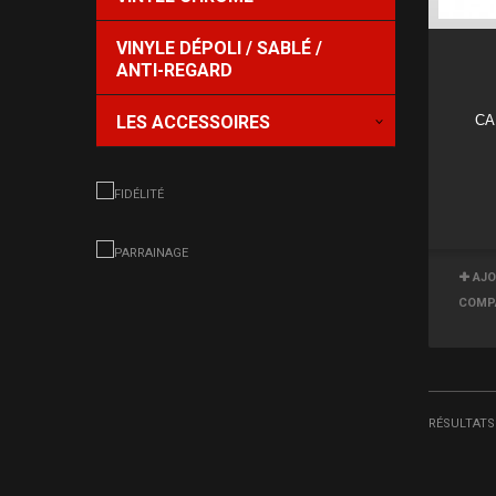
VINYLE DÉPOLI / SABLÉ /
ANTI-REGARD
CA
LES ACCESSOIRES
AJO
COMP
RÉSULTATS 1